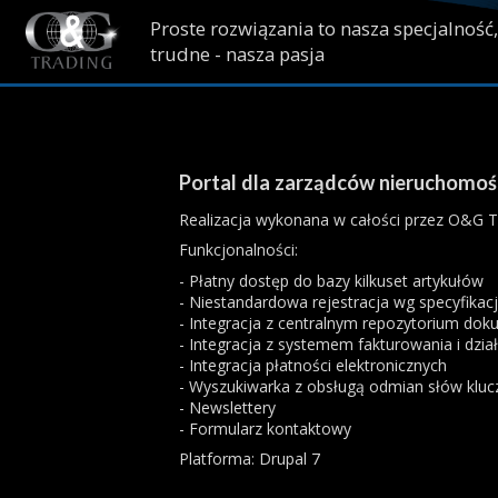
Przejdź do treści
Proste rozwiązania to nasza specjalność,
trudne - nasza pasja
Portal dla zarządców nieruchomoś
Realizacja wykonana w całości przez O&G T
Funkcjonalności:
- Płatny dostęp do bazy kilkuset artykułów
- Niestandardowa rejestracja wg specyfikacji
- Integracja z centralnym repozytorium do
- Integracja z systemem fakturowania i dzia
- Integracja płatności elektronicznych
- Wyszukiwarka z obsługą odmian słów klu
- Newslettery
- Formularz kontaktowy
Platforma: Drupal 7