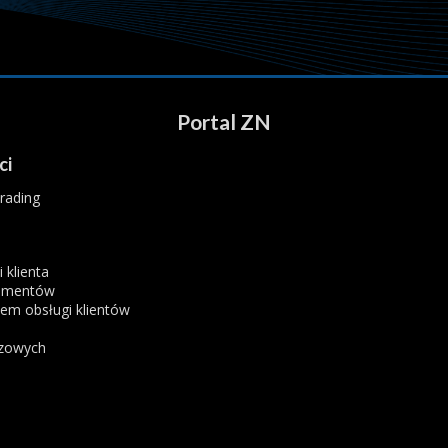
Portal ZN
ci
rading
 klienta
kumentów
łem obsługi klientów
czowych