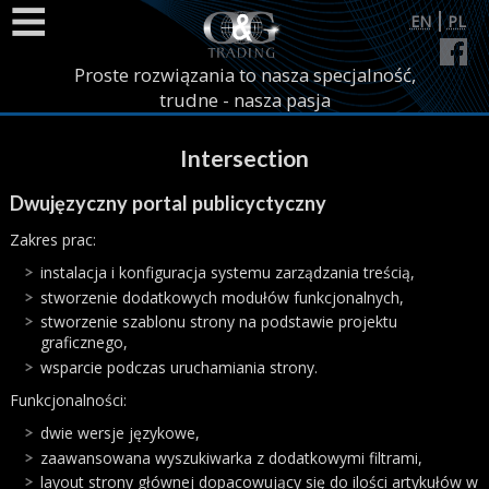
Przejdź do treści
Języki
EN
PL
Strona główna
Proste rozwiązania to nasza specjalność,
trudne - nasza pasja
Realizacje
Blog
Intersection
Contact us
Dwujęzyczny portal publicyctyczny
Zakres prac:
instalacja i konfiguracja systemu zarządzania treścią,
stworzenie dodatkowych modułów funkcjonalnych,
stworzenie szablonu strony na podstawie projektu
graficznego,
wsparcie podczas uruchamiania strony.
Funkcjonalności:
dwie wersje językowe,
zaawansowana wyszukiwarka z dodatkowymi filtrami,
layout strony głównej dopacowujący się do ilości artykułów w